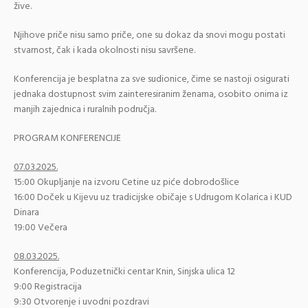
žive.
Njihove priče nisu samo priče, one su dokaz da snovi mogu postati
stvarnost, čak i kada okolnosti nisu savršene.
Konferencija je besplatna za sve sudionice, čime se nastoji osigurati
jednaka dostupnost svim zainteresiranim ženama, osobito onima iz
manjih zajednica i ruralnih područja.
PROGRAM KONFERENCIJE
07.03.2025.
15:00 Okupljanje na izvoru Cetine uz piće dobrodošlice
16:00 Doček u Kijevu uz tradicijske običaje s Udrugom Kolarica i KUD
Dinara
19:00 Večera
08.03.2025.
Konferencija, Poduzetnički centar Knin, Sinjska ulica 12
9:00 Registracija
9:30 Otvorenje i uvodni pozdravi