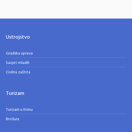
Ustrojstvo
Gradska uprava
Savjet mladih
Civilna zaštita
Turizam
Turizam u Kninu
Brošura