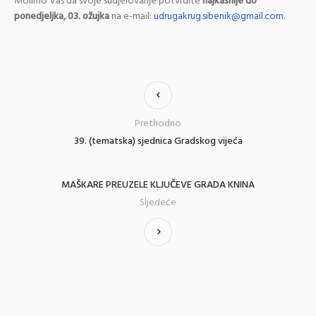
Molimo Vas da svoje sudjelovanje potvrdite
najkasnije do
ponedjeljka, 03. ožujka
na e-mail:
udrugakrug.sibenik@gmail.com
.
Prethodno
39. (tematska) sjednica Gradskog vijeća
MAŠKARE PREUZELE KLJUČEVE GRADA KNINA
Sljedeće