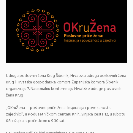
Udruga poslovnih žena Krug Šibenik, Hrvatska udruga poslovnih žena
Krug i Hrvatska gospodarska komora Županijska komora Šibenik
organiziraju 7. Nacionalnu konferenciju Hrvatske udruge poslovnih
žena Krug
„OKruŽena – poslovne priče žena: Inspiracija i povezanost u
zajednici“, u Poduzetničkom centaru Knin, Sinjska cesta 12, u subotu
08. ožujka, s početkom u 9.30 sati.