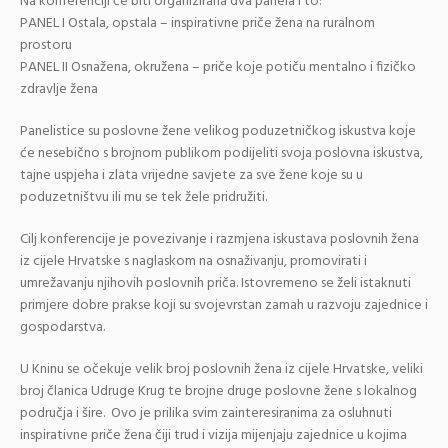
Na konferenciji će biti organizirana dva panela i to:
PANEL I Ostala, opstala – inspirativne priče žena na ruralnom
prostoru
PANEL II Osnažena, okružena – priče koje potiču mentalno i fizičko
zdravlje žena
Panelistice su poslovne žene velikog poduzetničkog iskustva koje
će nesebično s brojnom publikom podijeliti svoja poslovna iskustva,
tajne uspjeha i zlata vrijedne savjete za sve žene koje su u
poduzetništvu ili mu se tek žele pridružiti.
Cilj konferencije je povezivanje i razmjena iskustava poslovnih žena
iz cijele Hrvatske s naglaskom na osnaživanju, promovirati i
umrežavanju njihovih poslovnih priča. Istovremeno se želi istaknuti
primjere dobre prakse koji su svojevrstan zamah u razvoju zajednice i
gospodarstva.
U Kninu se očekuje velik broj poslovnih žena iz cijele Hrvatske, veliki
broj članica Udruge Krug te brojne druge poslovne žene s lokalnog
područja i šire. Ovo je prilika svim zainteresiranima za osluhnuti
inspirativne priče žena čiji trud i vizija mijenjaju zajednice u kojima