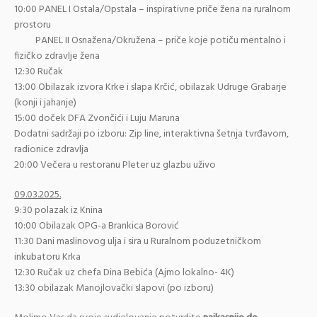
10:00 PANEL I Ostala/Opstala – inspirativne priče žena na ruralnom
prostoru
PANEL II Osnažena/Okružena – priče koje potiču mentalno i
fizičko zdravlje žena
12:30 Ručak
13:00 Obilazak izvora Krke i slapa Krčić, obilazak Udruge Grabarje
(konji i jahanje)
15:00 doček DFA Zvončići i Luju Maruna
Dodatni sadržaji po izboru: Zip line, interaktivna šetnja tvrđavom,
radionice zdravlja
20:00 Večera u restoranu Pleter uz glazbu uživo
09.03.2025.
9:30 polazak iz Knina
10:00 Obilazak OPG-a Brankica Borović
11:30 Dani maslinovog ulja i sira u Ruralnom poduzetničkom
inkubatoru Krka
12:30 Ručak uz chefa Dina Bebića (Ajmo lokalno- 4K)
13:30 obilazak Manojlovački slapovi (po izboru)