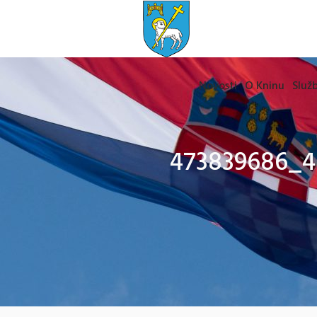
Novosti
O Kninu
Služb
473839686_4