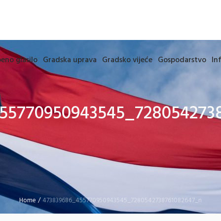
eno glasilo
Gradska uprava
Gradsko vijeće
Gospodarstvo
In
55770950943545_728054273
Home
/
473839686_455770950943545_7280542738761082647_n