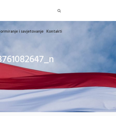
formiranje i savjetovanje
Kontakti
8761082647_n