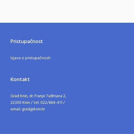
Pristupačnost
Izjava o pristupačnosti
Kontakt
Grad Knin, dr. Franje Tuđmana 2,
22300 Knin / tel: 022/664-411 /
email: grad@knin.hr