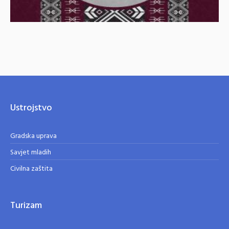
Ustrojstvo
Gradska uprava
Savjet mladih
Civilna zaštita
Turizam