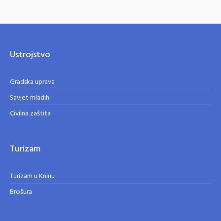
Ustrojstvo
Gradska uprava
Savjet mladih
Civilna zaštita
Turizam
Turizam u Kninu
Brošura