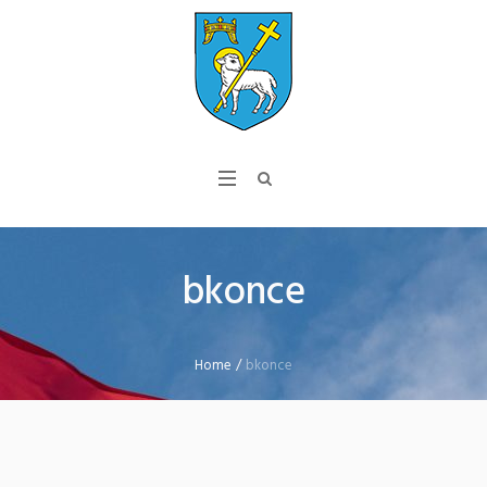
bkonce
Home
/
bkonce