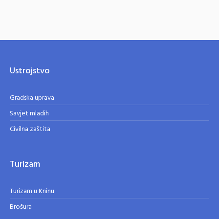
Ustrojstvo
Gradska uprava
Savjet mladih
Civilna zaštita
Turizam
Turizam u Kninu
Brošura