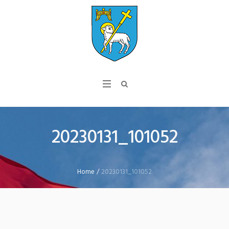
20230131_101052
Home
/
20230131_101052