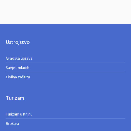
Ustrojstvo
Gradska uprava
Savjet mladih
Civilna zaštita
Turizam
Turizam u Kninu
Brošura