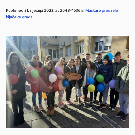
Published
31. siječnja 2023.
at 2048×1536 in
Maškare preuzele
ključeve grada
.