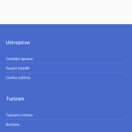
Ustrojstvo
Gradska uprava
Savjet mladih
Civilna zaštita
Turizam
Turizam u Kninu
Brošura