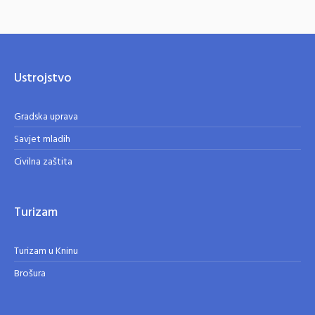
Ustrojstvo
Gradska uprava
Savjet mladih
Civilna zaštita
Turizam
Turizam u Kninu
Brošura