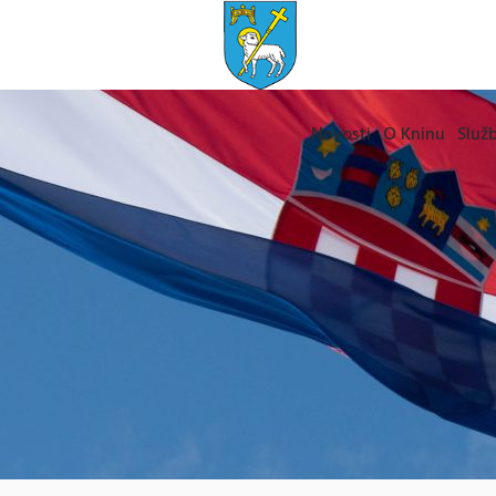
Novosti
O Kninu
Služb