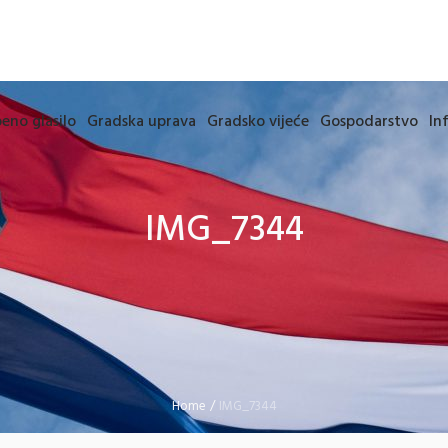
eno glasilo
Gradska uprava
Gradsko vijeće
Gospodarstvo
In
IMG_7344
Home
/
IMG_7344