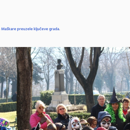
n
Maškare preuzele ključeve grada
.