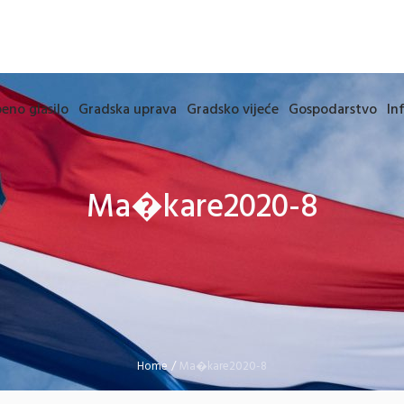
eno glasilo
Gradska uprava
Gradsko vijeće
Gospodarstvo
In
Ma�kare2020-8
Home
/
Ma�kare2020-8