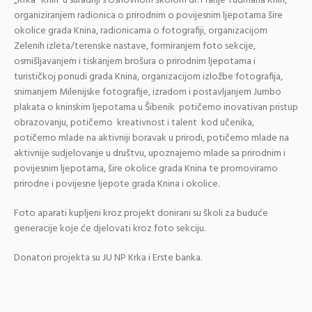
„Krka“ Knin u suradnji s Osnovnom školom dr. Franje Tuđmana Knin,
organiziranjem radionica o prirodnim o povijesnim ljepotama šire
okolice grada Knina, radionicama o fotografiji, organizacijom
Zelenih izleta/terenske nastave, formiranjem foto sekcije,
osmišljavanjem i tiskanjem brošura o prirodnim ljepotama i
turističkoj ponudi grada Knina, organizacijom izložbe fotografija,
snimanjem Milenijske fotografije, izradom i postavljanjem Jumbo
plakata o kninskim ljepotama u Šibenik potičemo inovativan pristup
obrazovanju, potičemo kreativnost i talent kod učenika,
potičemo mlade na aktivniji boravak u prirodi, potičemo mlade na
aktivnije sudjelovanje u društvu, upoznajemo mlade sa prirodnim i
povijesnim ljepotama, šire okolice grada Knina te promoviramo
prirodne i povijesne ljepote grada Knina i okolice.
Foto aparati kupljeni kroz projekt donirani su školi za buduće
generacije koje će djelovati kroz foto sekciju.
Donatori projekta su JU NP Krka i Erste banka.