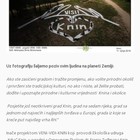
Uz fotografiju šaljemo poziv svim ljudina na planeti Zemlji:
Ako ste zasićeni gradom i tražite promjenu, ako volite prirodni okoliš
i privrženi ste tradicijskoj kulturi, no ako i niste, ali želite probati,
dođite i upoznajte prirodne i kutlurne vrijednosti Knina i okolice.
Posjetite još neotkriveni grad Knin, grad na sedam rijeka, grad sa
jednom od najvećih i najljepših tvrđava u Europi, grada iz koje se
kreće put najvišeg vrha RH.“
Inače projektom VENI-VIDI-KNIN koji provodi Ekološka udruga