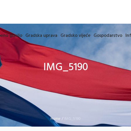
eno glasilo
Gradska uprava
Gradsko vijeće
Gospodarstvo
In
IMG_5190
Home
/
IMG_5190