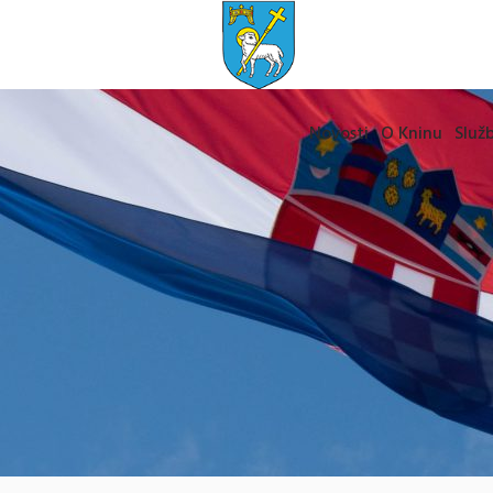
Novosti
O Kninu
Služb