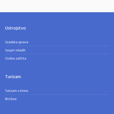
Ustrojstvo
Gradska uprava
Savjet mladih
Civilna zaštita
Turizam
Turizam u Kninu
Brošura