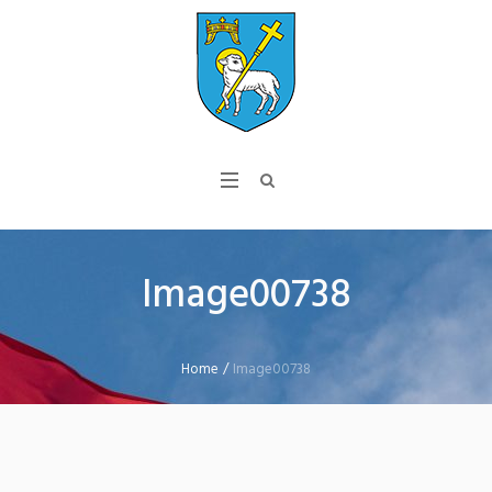
Image00738
Home
/
Image00738