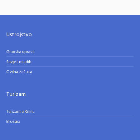
Ustrojstvo
Gradska uprava
Savjet mladih
Civilna zaštita
Turizam
Turizam u Kninu
Brošura