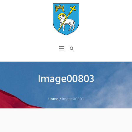
Image00803
Home
/
Image00803