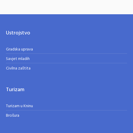
Ustrojstvo
Gradska uprava
Savjet mladih
Civilna zaštita
Turizam
Turizam u Kninu
Brošura