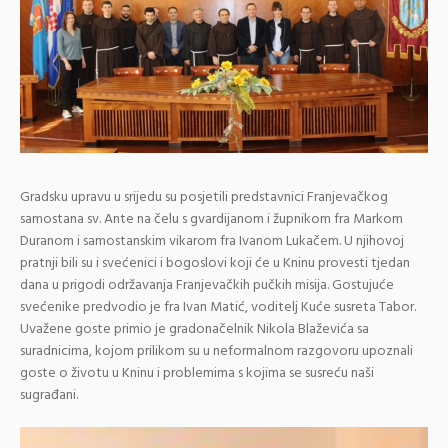
Gradsku upravu u srijedu su posjetili predstavnici Franjevačkog
samostana sv. Ante na čelu s gvardijanom i župnikom fra Markom
Duranom i samostanskim vikarom fra Ivanom Lukačem. U njihovoj
pratnji bili su i svećenici i bogoslovi koji će u Kninu provesti tjedan
dana u prigodi održavanja Franjevačkih pučkih misija. Gostujuće
svećenike predvodio je fra Ivan Matić, voditelj Kuće susreta Tabor.
Uvažene goste primio je gradonačelnik Nikola Blaževića sa
suradnicima, kojom prilikom su u neformalnom razgovoru upoznali
goste o životu u Kninu i problemima s kojima se susreću naši
sugrađani.