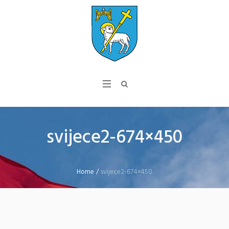
svijece2-674×450
Home
/
svijece2-674×450