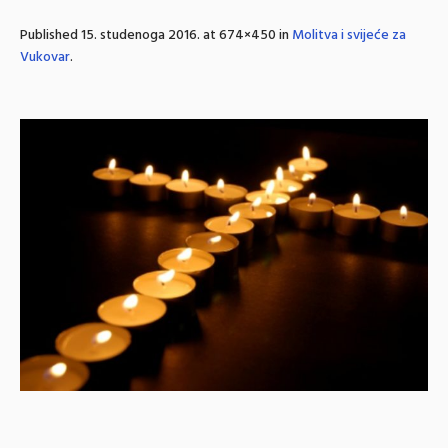
Published
15. studenoga 2016.
at 674×450 in
Molitva i svijeće za
Vukovar
.