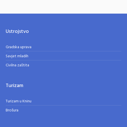
Ustrojstvo
Gradska uprava
Savjet mladih
Civilna zaštita
Turizam
Turizam u Kninu
Brošura