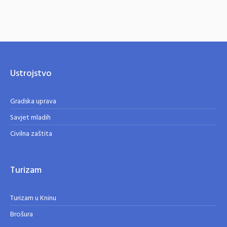
Ustrojstvo
Gradska uprava
Savjet mladih
Civilna zaštita
Turizam
Turizam u Kninu
Brošura