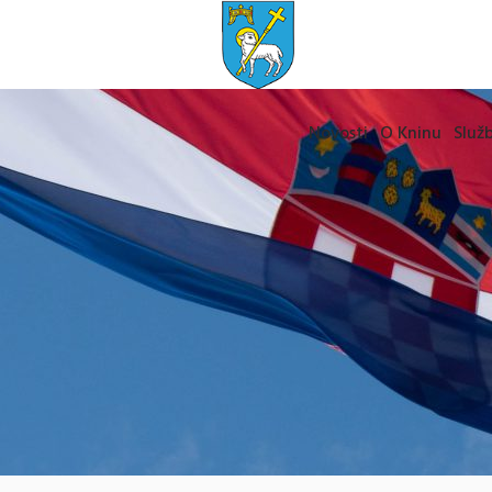
Novosti
O Kninu
Služb