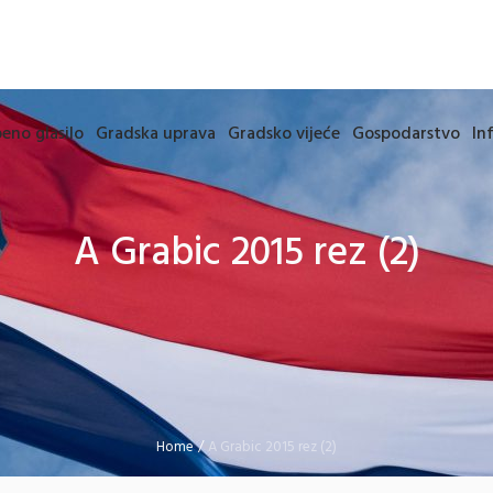
eno glasilo
Gradska uprava
Gradsko vijeće
Gospodarstvo
In
A Grabic 2015 rez (2)
Home
/
A Grabic 2015 rez (2)