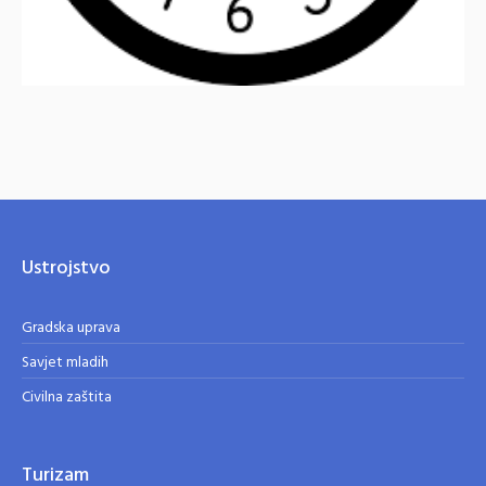
Ustrojstvo
Gradska uprava
Savjet mladih
Civilna zaštita
Turizam