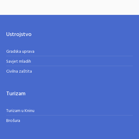
Ustrojstvo
Gradska uprava
Savjet mladih
Civilna zaštita
Turizam
Turizam u Kninu
Brošura