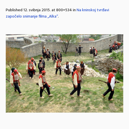
Published
12. svibnja 2015.
at 800×534 in
Na kninskoj tvrđavi
započelo snimanje filma „Alka“
.