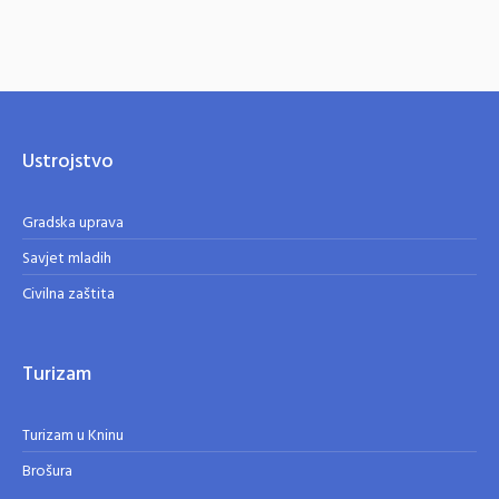
Ustrojstvo
Gradska uprava
Savjet mladih
Civilna zaštita
Turizam
Turizam u Kninu
Brošura