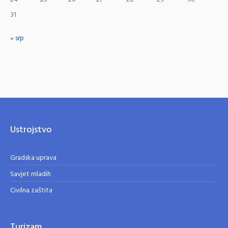
31
« srp
Ustrojstvo
Gradska uprava
Savjet mladih
Civilna zaštita
Turizam