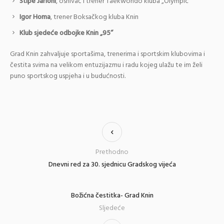
Stipe Jarloni
, osnivač i trener Taekwondo kluba „Olympic“
Igor Homa
, trener Boksačkog kluba Knin
Klub sjedeće odbojke Knin „95“
Grad Knin zahvaljuje sportašima, trenerima i sportskim klubovima i
čestita svima na velikom entuzijazmu i radu kojeg ulažu te im želi
puno sportskog uspjeha i u budućnosti.
Prethodno
Dnevni red za 30. sjednicu Gradskog vijeća
Božićna čestitka- Grad Knin
Sljedeće