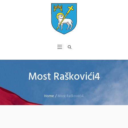
Most Raškovići4
Home
/
Most Raškovići4