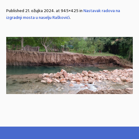
Published
21. ožujka 2024.
at 945×425 in
Nastavak radova na
izgradnji mosta u naselju Raškovići
.