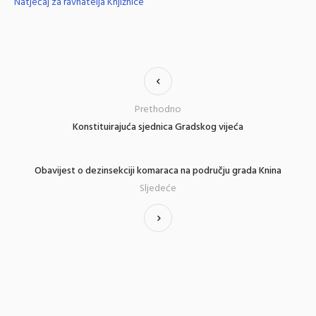
Natječaj za ravnatelja Knjižnice
Prethodno
Konstituirajuća sjednica Gradskog vijeća
Obavijest o dezinsekciji komaraca na području grada Knina
Sljedeće