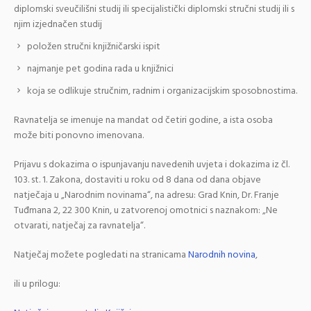
diplomski sveučilišni studij ili specijalistički diplomski stručni studij ili s
njim izjednačen studij
položen stručni knjižničarski ispit
najmanje pet godina rada u knjižnici
koja se odlikuje stručnim, radnim i organizacijskim sposobnostima.
Ravnatelja se imenuje na mandat od četiri godine, a ista osoba
može biti ponovno imenovana.
Prijavu s dokazima o ispunjavanju navedenih uvjeta i dokazima iz čl.
103. st. 1. Zakona, dostaviti u roku od 8 dana od dana objave
natječaja u „Narodnim novinama“, na adresu: Grad Knin, Dr. Franje
Tuđmana 2, 22 300 Knin, u zatvorenoj omotnici s naznakom: „Ne
otvarati, natječaj za ravnatelja“.
Natječaj možete pogledati na stranicama
Narodnih novina
,
ili u prilogu: