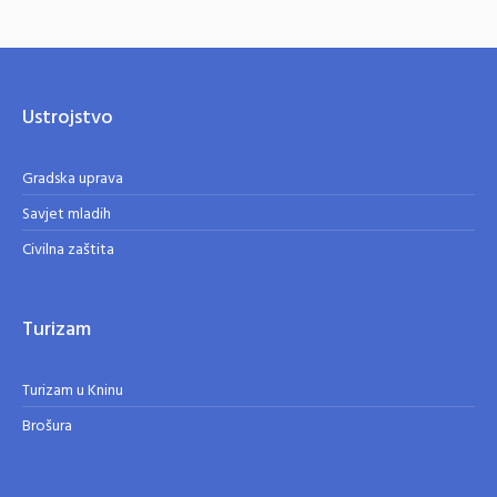
Ustrojstvo
Gradska uprava
Savjet mladih
Civilna zaštita
Turizam
Turizam u Kninu
Brošura