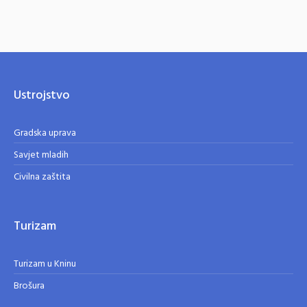
Ustrojstvo
Gradska uprava
Savjet mladih
Civilna zaštita
Turizam
Turizam u Kninu
Brošura