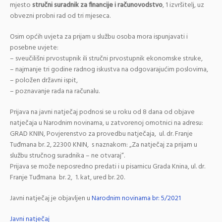
mjesto
stručni suradnik za financije i računovodstvo
, 1 izvršitelj, uz
obvezni probni rad od tri mjeseca.
Osim općih uvjeta za prijam u službu osoba mora ispunjavati i
posebne uvjete:
– sveučilišni prvostupnik ili stručni prvostupnik ekonomske struke,
– najmanje tri godine radnog iskustva na odgovarajućim poslovima,
– položen državni ispit,
– poznavanje rada na računalu.
Prijava na javni natječaj podnosi se u roku od 8 dana od objave
natječaja u Narodnim novinama, u zatvorenoj omotnici na adresu:
GRAD KNIN, Povjerenstvo za provedbu natječaja, ul. dr. Franje
Tuđmana br. 2, 22300 KNIN, s naznakom: „Za natječaj za prijam u
službu stručnog suradnika – ne otvaraj“.
Prijava se može neposredno predati i u pisarnicu Grada Knina, ul. dr.
Franje Tuđmana br. 2, 1. kat, ured br. 20.
Javni natječaj je objavljen u
Narodnim novinama br: 5/2021
Javni natječaj