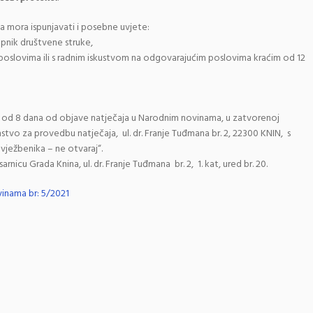
a mora ispunjavati i posebne uvjete:
tupnik društvene struke,
poslovima ili s radnim iskustvom na odgovarajućim poslovima kraćim od 12
oku od 8 dana od objave natječaja u Narodnim novinama, u zatvorenoj
tvo za provedbu natječaja, ul. dr. Franje Tuđmana br. 2, 22300 KNIN, s
 vježbenika – ne otvaraj“.
rnicu Grada Knina, ul. dr. Franje Tuđmana br. 2, 1. kat, ured br. 20.
inama br: 5/2021