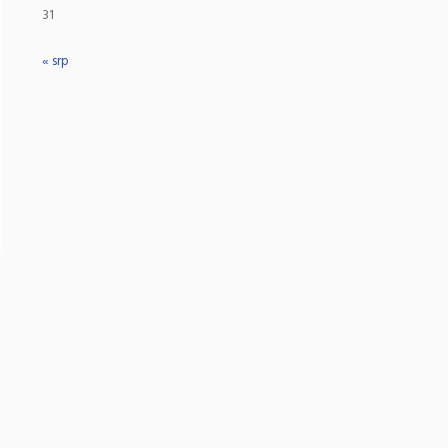
31
« srp