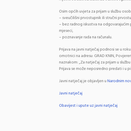
Osim općih uvjeta za prijam u službu osob
– sveučilišni prvostupnik ili stručni prvos
– bez radnog iskustva na odgovarajućim 
mjeseci,
– poznavanje rada na računalu.
Prijava na javni natječaj podnosi se u r
omotnici na adresu: GRAD KNIN, Povjerens
naznakom: „Za natječaj za prijam u službu
Prijava se može neposredno predati i u pisa
Javni natječaj je objavljen u
Narodnim nov
Javni natječaj
Obavijest i upute uz javni natječaj