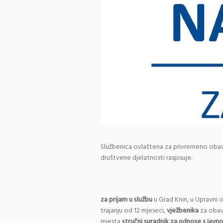
Službenica ovlaštena za privremeno obav
društvene djelatnosti raspisuje:
za prijam u službu
u Grad Knin, u Upravni 
trajanju od 12 mjeseci,
vježbenika
za obav
mjesta
stručni suradnik za odnose s javno