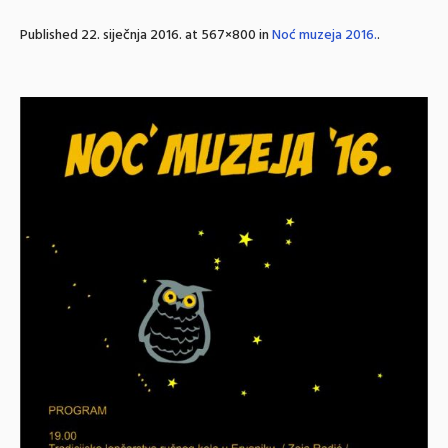
Published
22. siječnja 2016.
at 567×800 in
Noć muzeja 2016.
.