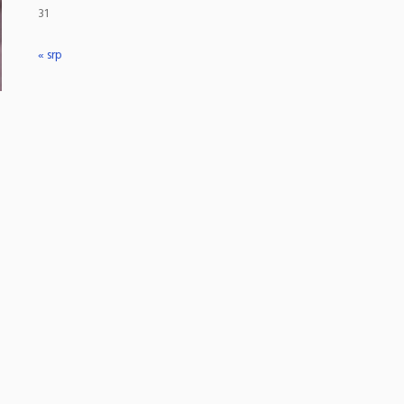
31
« srp