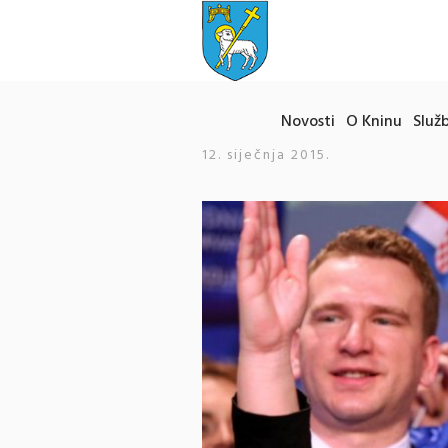
Novosti
O Kninu
Služb
12. siječnja 2015.