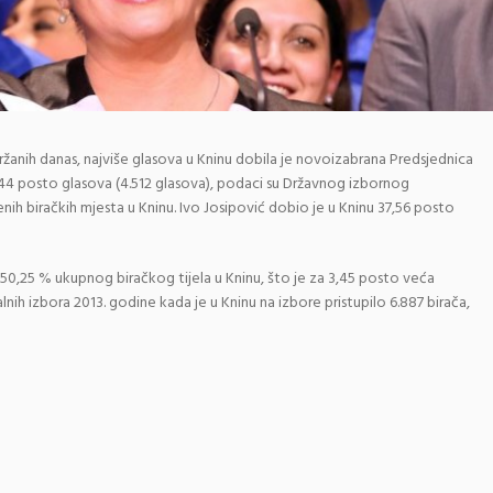
žanih danas, najviše glasova u Kninu dobila je novoizabrana Predsjednica
,44 posto glasova (4.512 glasova), podaci su Državnog izbornog
h biračkih mjesta u Kninu. Ivo Josipović dobio je u Kninu 37,56 posto
o 50,25 % ukupnog biračkog tijela u Kninu, što je za 3,45 posto veća
lnih izbora 2013. godine kada je u Kninu na izbore pristupilo 6.887 birača,