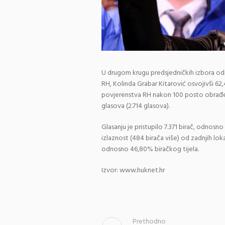
U drugom krugu predsjedničkih izbora odr
RH, Kolinda Grabar Kitarović osvojivši 62
povjerenstva RH nakon 100 posto obrađeni
glasova (2.714 glasova).
Glasanju je pristupilo 7.371 birač, odnosn
izlaznost (484 birača više) od zadnjih loka
odnosno 46,80% biračkog tijela.
Izvor: www.huknet.hr
Prethodno