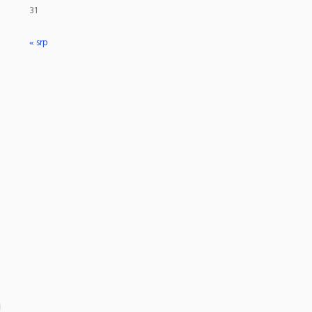
31
« srp