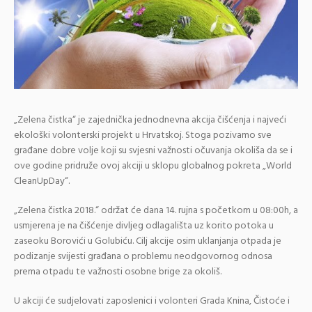
„Zelena čistka“ je zajednička jednodnevna akcija čišćenja i najveći
ekološki volonterski projekt u Hrvatskoj. Stoga pozivamo sve
građane dobre volje koji su svjesni važnosti očuvanja okoliša da se i
ove godine pridruže ovoj akciji u sklopu globalnog pokreta „World
CleanUpDay“.
„Zelena čistka 2018.“ održat će dana 14. rujna s početkom u 08:00h, a
usmjerena je na čišćenje divljeg odlagališta uz korito potoka u
zaseoku Borovići u Golubiću. Cilj akcije osim uklanjanja otpada je
podizanje svijesti građana o problemu neodgovornog odnosa
prema otpadu te važnosti osobne brige za okoliš.
U akciji će sudjelovati zaposlenici i volonteri Grada Knina, Čistoće i