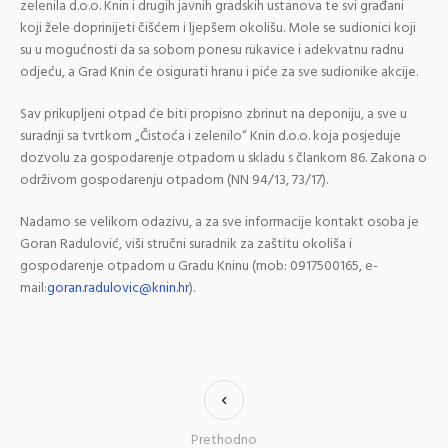
zelenila d.o.o. Knin i drugih javnih gradskih ustanova te svi građani
koji žele doprinijeti čišćem i ljepšem okolišu. Mole se sudionici koji
su u mogućnosti da sa sobom ponesu rukavice i adekvatnu radnu
odjeću, a Grad Knin će osigurati hranu i piće za sve sudionike akcije.
Sav prikupljeni otpad će biti propisno zbrinut na deponiju, a sve u
suradnji sa tvrtkom „Čistoća i zelenilo“ Knin d.o.o. koja posjeduje
dozvolu za gospodarenje otpadom u skladu s člankom 86. Zakona o
održivom gospodarenju otpadom (NN 94/13, 73/17).
Nadamo se velikom odazivu, a za sve informacije kontakt osoba je
Goran Radulović, viši stručni suradnik za zaštitu okoliša i
gospodarenje otpadom u Gradu Kninu (mob: 0917500165, e-
mail:
goran.radulovic@knin.hr
).
Prethodno