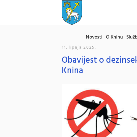
Novosti
O Kninu
Služb
11. lipnja 2025.
Obavijest o dezinse
Knina