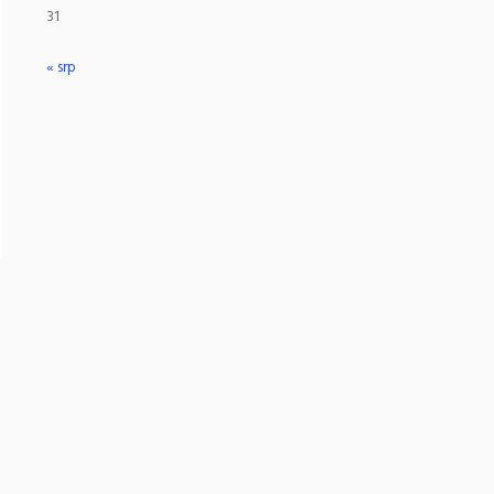
31
« srp