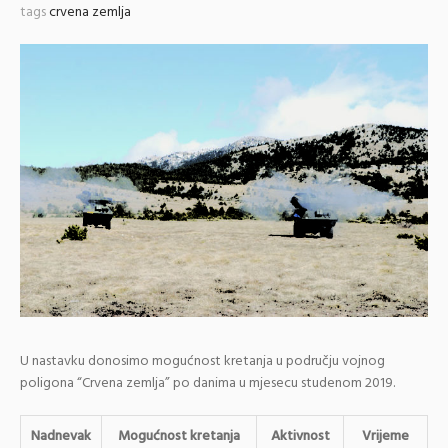
tags
crvena zemlja
U nastavku donosimo mogućnost kretanja u području vojnog
poligona “Crvena zemlja” po danima u mjesecu studenom 2019.
Nadnevak
Mogućnost kretanja
Aktivnost
Vrijeme