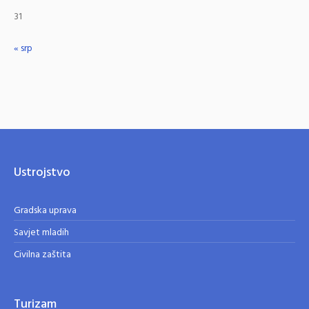
31
« srp
Ustrojstvo
Gradska uprava
Savjet mladih
Civilna zaštita
Turizam