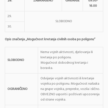
28.
ZABRANJENO
GAĐANJE
09.00-
16.00
29.
SLOBODNO
30.
Opis značenja „Mogućnost kretanja civilnih osoba po poligonu”
Nema vojnih aktivnosti, djelovanja ili
kretanja po poligonu.
SLOBODNO
Mogućnost slobodnog kretanja i
boravka.
Odvijanje vojnih aktivnosti ili kretanje
vojnika po poligonu. Mogućnost nailaska
OGRANIČENO
na grupe vojnika, prepreke, vozila i slično.
OBVEZNO usporiti i poštivati upozorenja
od strane vojnika.