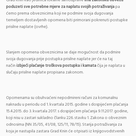
Grad Knin kao jedinica lokalne samouprave
ima zakonsku obvezu
poduzeti
sve potrebne mjere za naplatu svojih potraživanja
pa
ćemo prema obveznicima koji ne podmire svoja dugovanja
temeljem dostavljenih opomena biti primorani pokrenuti postupke
prisilne naplate (ovrhe).
Slanjem opomena obveznicima se daje mogućnost da podmire
svoja dugovanja prije postupka prisilne naplate jer će na taj
način
izbjeći plaćanje troškova postupka i kamata
čija je naplata u
slučaju prisilne naplate propisana zakonom.
Opomenama su obuhvaćeni nepodmireni računi za komunalnu
naknadu u periodu od 1. kvartala 2015. godine s dospijećem plaćanja
15.4.2015. do 3. kvartala 2017. s dospijećem plaćanja 9.11.2017. godine,
koji nisu u zastari sukladno članku 226. stavku 1. Zakona o obveznim
odnosima (NN 35/05, 41/08, 125/11, 78/15). Starija potraživanja za
koja je nastupila zastara Grad Knin će otpisati iz knjigovodstvenih