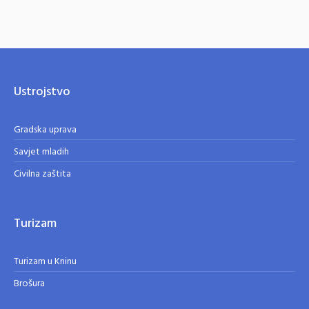
Ustrojstvo
Gradska uprava
Savjet mladih
Civilna zaštita
Turizam
Turizam u Kninu
Brošura