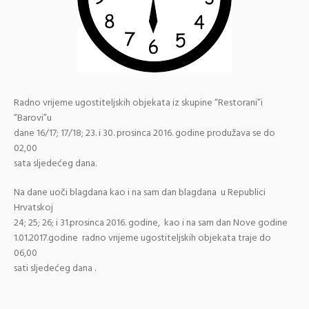
Radno vrijeme ugostiteljskih objekata iz skupine “Restorani”i
“Barovi”u
dane 16/17; 17/18; 23. i 30. prosinca 2016. godine produžava se do
02,00
sata sljedećeg dana.
Na dane uoči blagdana kao i na sam dan blagdana u Republici
Hrvatskoj
24; 25; 26; i 31.prosinca 2016. godine, kao i na sam dan Nove godine
1.01.2017.godine radno vrijeme ugostiteljskih objekata traje do
06,00
sati sljedećeg dana .