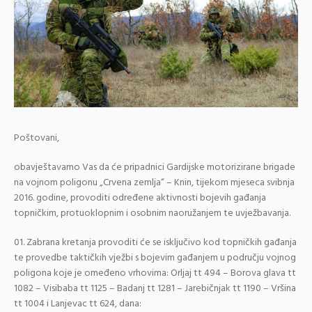
Poštovani,
obavještavamo Vas da će pripadnici Gardijske motorizirane brigade
na vojnom poligonu „Crvena zemlja“ – Knin, tijekom mjeseca svibnja
2016. godine, provoditi određene aktivnosti bojevih gađanja
topničkim, protuoklopnim i osobnim naoružanjem te uvježbavanja.
Zabrana kretanja provoditi će se isključivo kod topničkih gađanja
te provedbe taktičkih vježbi s bojevim gađanjem u području vojnog
poligona koje je omeđeno vrhovima: Orljaj tt 494 – Borova glava tt
1082 – Visibaba tt 1125 – Badanj tt 1281 – Jarebičnjak tt 1190 – Vršina
tt 1004 i Lanjevac tt 624, dana: