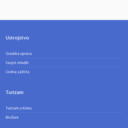
Ustrojstvo
Gradska uprava
Savjet mladih
Civilna zaštita
Turizam
Turizam u Kninu
Brošura