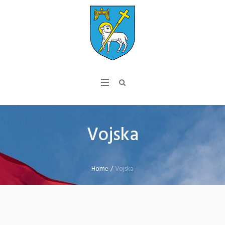
Vojska
Home
/
Vojska