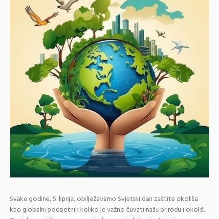
Svake godine, 5. lipnja, obilježavamo Svjetski dan zaštite okoliša
kao globalni podsjetnik koliko je važno čuvati našu prirodu i okoliš.