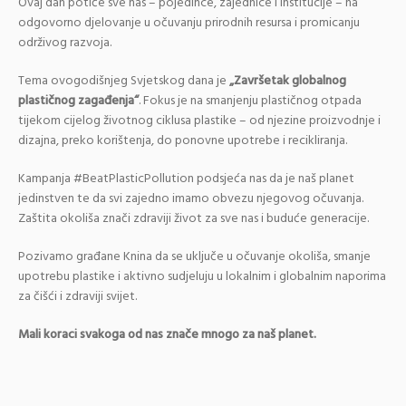
Ovaj dan potiče sve nas – pojedince, zajednice i institucije – na
odgovorno djelovanje u očuvanju prirodnih resursa i promicanju
održivog razvoja.
Tema ovogodišnjeg Svjetskog dana je
„Završetak globalnog
plastičnog zagađenja“
. Fokus je na smanjenju plastičnog otpada
tijekom cijelog životnog ciklusa plastike – od njezine proizvodnje i
dizajna, preko korištenja, do ponovne upotrebe i recikliranja.
Kampanja #BeatPlasticPollution podsjeća nas da je naš planet
jedinstven te da svi zajedno imamo obvezu njegovog očuvanja.
Zaštita okoliša znači zdraviji život za sve nas i buduće generacije.
Pozivamo građane Knina da se uključe u očuvanje okoliša, smanje
upotrebu plastike i aktivno sudjeluju u lokalnim i globalnim naporima
za čišći i zdraviji svijet.
Mali koraci svakoga od nas znače mnogo za naš planet.