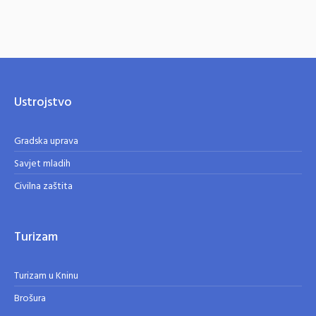
Ustrojstvo
Gradska uprava
Savjet mladih
Civilna zaštita
Turizam
Turizam u Kninu
Brošura