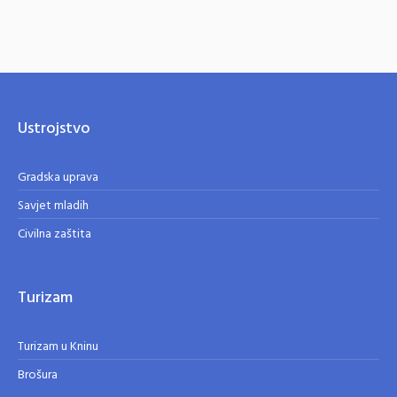
Ustrojstvo
Gradska uprava
Savjet mladih
Civilna zaštita
Turizam
Turizam u Kninu
Brošura