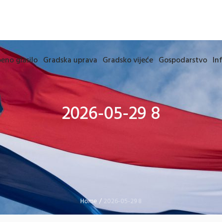
eno glasilo
Gradska uprava
Gradsko vijeće
Gospodarstvo
In
2026-05-29 8
Home
/
2026-05-29 8