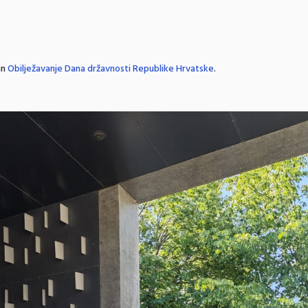
in
Obilježavanje Dana državnosti Republike Hrvatske
.