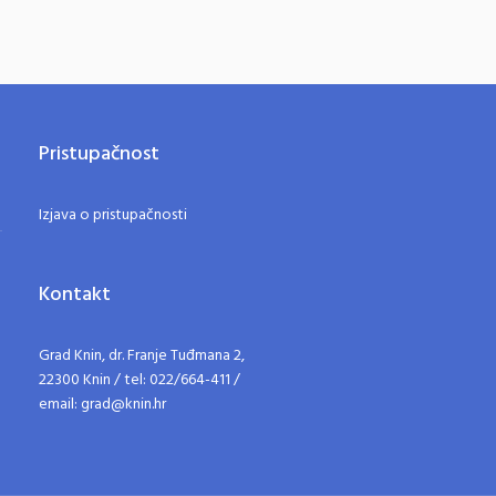
Pristupačnost
Izjava o pristupačnosti
Kontakt
Grad Knin, dr. Franje Tuđmana 2,
22300 Knin / tel: 022/664-411 /
email: grad@knin.hr