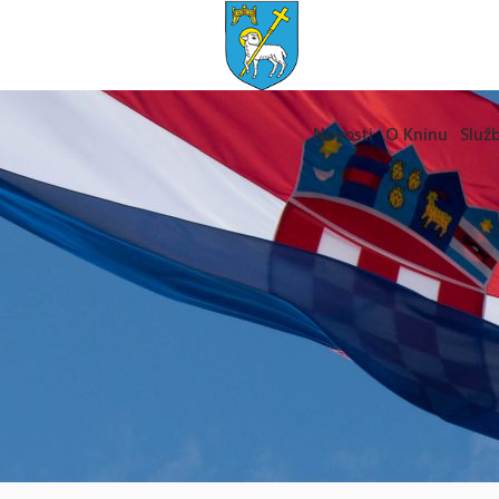
Novosti
O Kninu
Služb