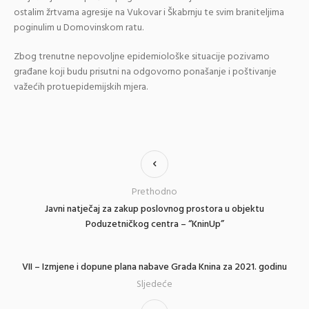
ostalim žrtvama agresije na Vukovar i Škabrnju te svim braniteljima
poginulim u Domovinskom ratu.
Zbog trenutne nepovoljne epidemiološke situacije pozivamo
građane koji budu prisutni na odgovorno ponašanje i poštivanje
važećih protuepidemijskih mjera.
Prethodno
Javni natječaj za zakup poslovnog prostora u objektu
Poduzetničkog centra – “KninUp”
VII – Izmjene i dopune plana nabave Grada Knina za 2021. godinu
Sljedeće