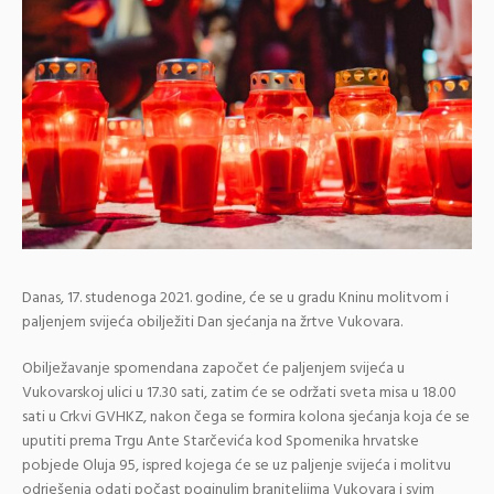
Danas, 17. studenoga 2021. godine, će se u gradu Kninu molitvom i
paljenjem svijeća obilježiti Dan sjećanja na žrtve Vukovara.
Obilježavanje spomendana započet će paljenjem svijeća u
Vukovarskoj ulici u 17.30 sati, zatim će se održati sveta misa u 18.00
sati u Crkvi GVHKZ, nakon čega se formira kolona sjećanja koja će se
uputiti prema Trgu Ante Starčevića kod Spomenika hrvatske
pobjede Oluja 95, ispred kojega će se uz paljenje svijeća i molitvu
odrješenja odati počast poginulim braniteljima Vukovara i svim