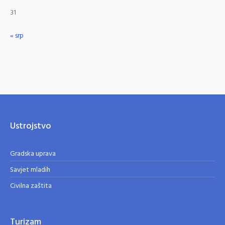
31
« srp
Ustrojstvo
Gradska uprava
Savjet mladih
Civilna zaštita
Turizam