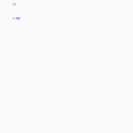
31
« srp