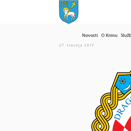
Novosti
O Kninu
Služb
27. travnja 2017.