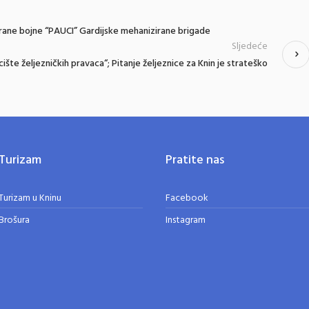
irane bojne “PAUCI” Gardijske mehanizirane brigade
Sljedeće
cište željezničkih pravaca“; Pitanje željeznice za Knin je strateško
Turizam
Pratite nas
Turizam u Kninu
Facebook
Brošura
Instagram