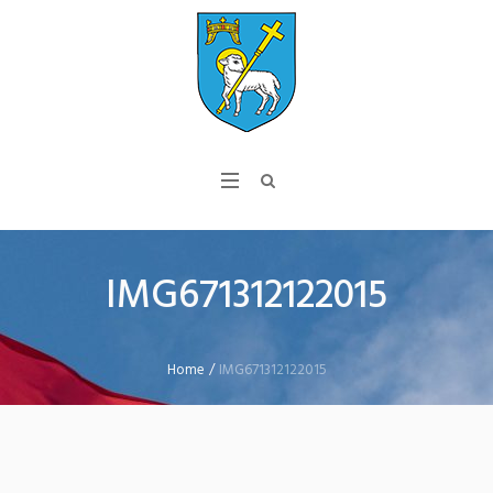
IMG671312122015
Home
/
IMG671312122015