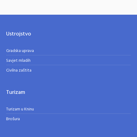
Ustrojstvo
Gradska uprava
Savjet mladih
Civilna zaštita
Turizam
Turizam u Kninu
Brošura