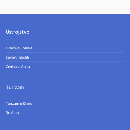
Ustrojstvo
Gradska uprava
Savjet mladih
Civilna zaštita
Turizam
Turizam u Kninu
Brošura