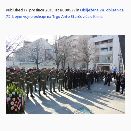
Published
17. prosinca 2015.
at 800×533 in
Obilježena 24. obljetnica
72. bojne vojne policije na Trgu Ante Starčevića u Kninu
.