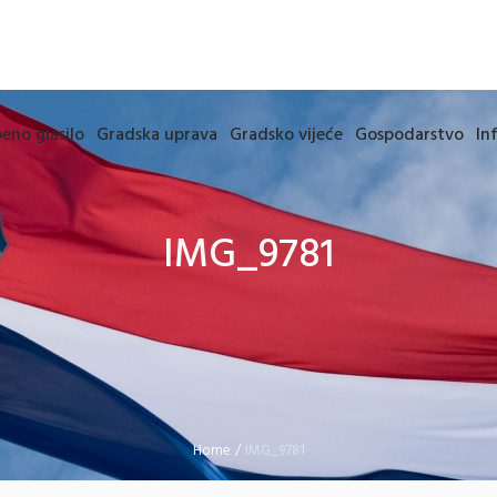
eno glasilo
Gradska uprava
Gradsko vijeće
Gospodarstvo
In
IMG_9781
Home
/
IMG_9781