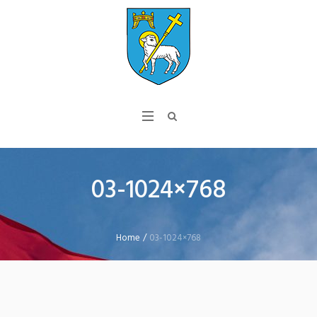
03-1024×768
Home
/
03-1024×768