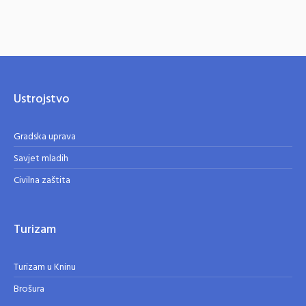
Ustrojstvo
Gradska uprava
Savjet mladih
Civilna zaštita
Turizam
Turizam u Kninu
Brošura