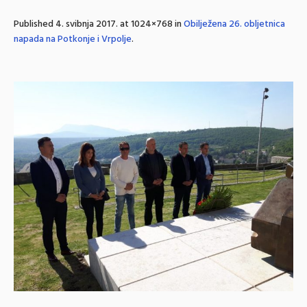
Published
4. svibnja 2017.
at 1024×768 in
Obilježena 26. obljetnica
napada na Potkonje i Vrpolje
.