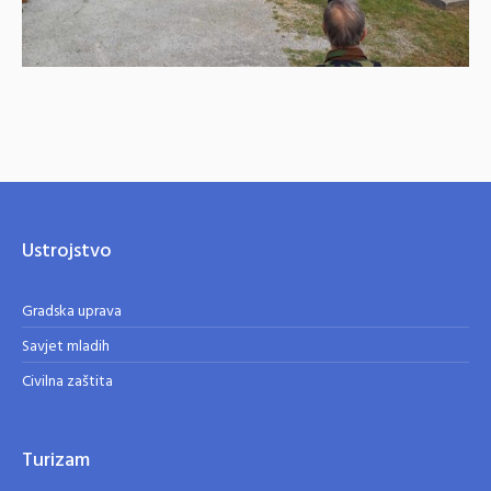
Ustrojstvo
Gradska uprava
Savjet mladih
Civilna zaštita
Turizam