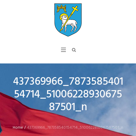
437369966_7873585401
54714_51006228930675
87501_n
Home
/
437369966_787358540154714_5100622893067587501_n