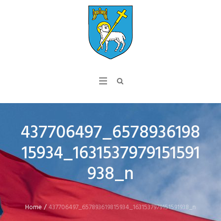
437706497_6578936198
15934_1631537979151591
938_n
Home
/
437706497_657893619815934_1631537979151591938_n