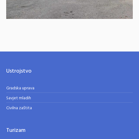
Ustrojstvo
Gradska uprava
Savjet mladih
Civilna zaštita
Turizam