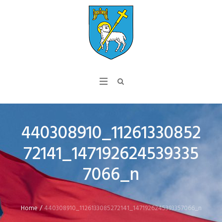
440308910_11261330852
72141_147192624539335
7066_n
Home
/
440308910_1126133085272141_1471926245393357066_n